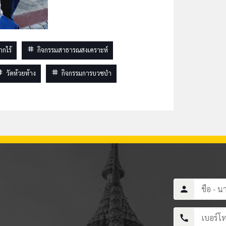
tag
ากไร้
กิจกรรมสาธารณสงเคราะห์
ag
tag
วัดห้วยห้าง
กิจกรรมการบวชป่า
person
call