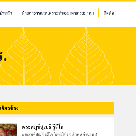
น้าหลัก
ฝ่ายสาธารณสงเคราะห์ของมหาเถรสมาคม
ติดต่อ
ร.
่เกี่ยวข้อง
พระสมุห์สุเมธี ฐิติโก
พระสมุห์สุเมธี ฐิติโก วัดทุ่งโป่ง จ.ลำพูน จำนวน 4