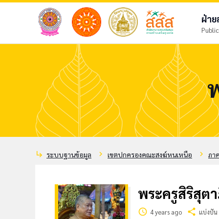
ฝ่า
Public
พ
subdirectory_arrow_right
chevron_right
chevron_right
ระบบฐานข้อมูล
เขตปกครองคณะสงฆ์หนเหนือ
ภาค
พระครูสิริสุต
schedule
share
4 years ago
แบ่งปัน