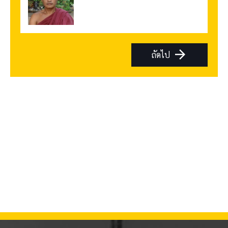
arrow_forward
ถัดไป