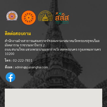
ติดต่อสอบถาม
สำนักงานฝ่ายสาธารณสงเคราะห์ของมหาเถรสมาคมวัดพระเชตุพนวิมล
มังคลาราม ราชวรมหาวิหาร 2
ถนน สนามไชย แขวงพระบรมมหาราชวัง เขตพระนคร กรุงเทพมหานคร
10200
โทร :
02-222-7831
อีเมล :
admin@pasangha.com