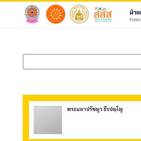
ฝ่า
Public
พระมหาปรัชญา ธีรปญฺโญ