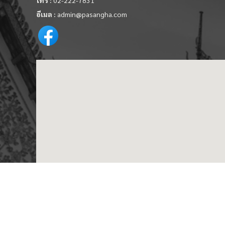
โทร :
02-222-7831
อีเมล :
admin@pasangha.com
1
1,848
2,577
56,465
TODAY
THIS WEEK
THIS MONTH
ALL TIME