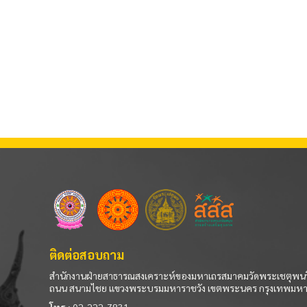
ติดต่อสอบถาม
สำนักงานฝ่ายสาธารณสงเคราะห์ของมหาเถรสมาคมวัดพระเชตุพนว
ถนน สนามไชย แขวงพระบรมมหาราชวัง เขตพระนคร กรุงเทพมห