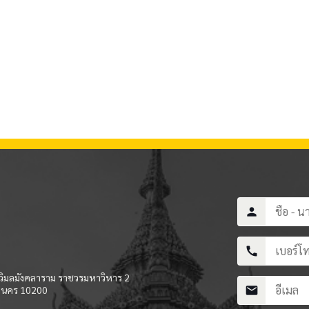
person
call
ิมลมังคลาราม ราชวรมหาวิหาร 2
านคร 10200
mail