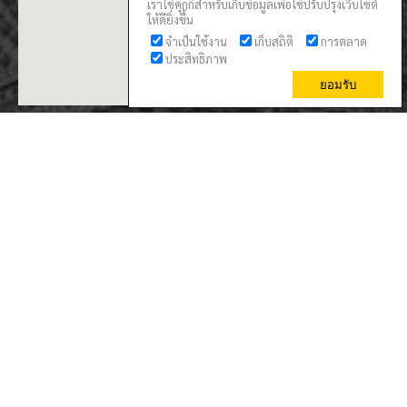
เราใช้คุกกี้สำหรับเก็บข้อมูลเพื่อใช้ปรับปรุงเว็บไซต์
ให้ดียิ่งขึ้น
จำเป็นใช้งาน
เก็บสถิติ
การตลาด
ประสิทธิภาพ
ยอมรับ
130
1,977
2,706
56,594
TODAY
THIS WEEK
THIS MONTH
ALL TIME
person
call
mail
title
edit_note