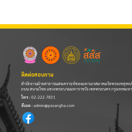
ติดต่อสอบถาม
สำนักงานฝ่ายสาธารณสงเคราะห์ของมหาเถรสมาคมวัดพระเชตุพนว
ถนน สนามไชย แขวงพระบรมมหาราชวัง เขตพระนคร กรุงเทพมห
โทร :
02-222-7831
อีเมล :
admin@pasangha.com