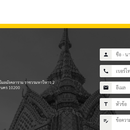
person
call
ิมลมังคลาราม ราชวรมหาวิหาร 2
านคร 10200
mail
title
edit_note