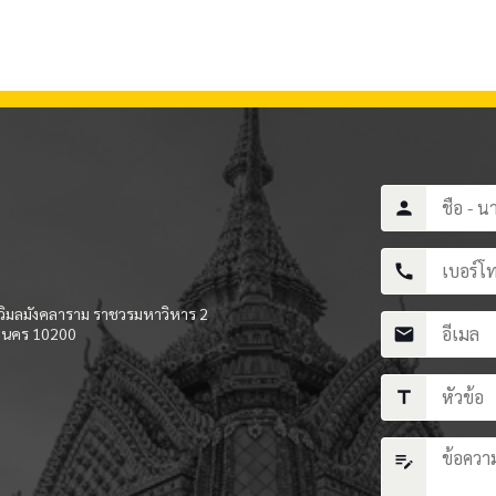
person
call
ิมลมังคลาราม ราชวรมหาวิหาร 2
านคร 10200
mail
title
edit_note