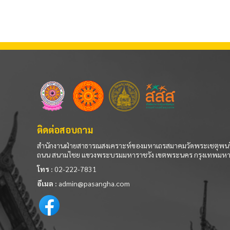
ติดต่อสอบถาม
สำนักงานฝ่ายสาธารณสงเคราะห์ของมหาเถรสมาคมวัดพระเชตุพนว
ถนน สนามไชย แขวงพระบรมมหาราชวัง เขตพระนคร กรุงเทพมห
โทร :
02-222-7831
อีเมล :
admin@pasangha.com