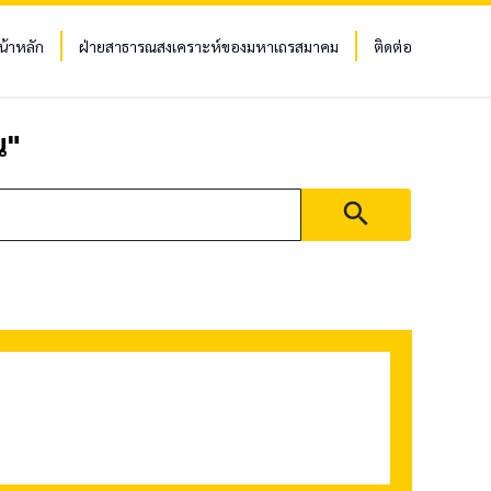
น้าหลัก
ฝ่ายสาธารณสงเคราะห์ของมหาเถรสมาคม
ติดต่อ
น
"
search