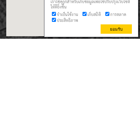
เราใช้คุกกี้สำหรับเก็บข้อมูลเพื่อใช้ปรับปรุงเว็บไซต์
ให้ดียิ่งขึ้น
จำเป็นใช้งาน
เก็บสถิติ
การตลาด
ประสิทธิภาพ
ยอมรับ
130
1,977
2,706
56,594
TODAY
THIS WEEK
THIS MONTH
ALL TIME
person
call
mail
title
edit_note