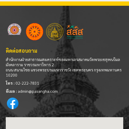
ติดต่อสอบถาม
สำนักงานฝ่ายสาธารณสงเคราะห์ของมหาเถรสมาคมวัดพระเชตุพนวิมล
มังคลาราม ราชวรมหาวิหาร 2
ถนน สนามไชย แขวงพระบรมมหาราชวัง เขตพระนคร กรุงเทพมหานคร
10200
โทร :
02-222-7831
อีเมล :
admin@pasangha.com