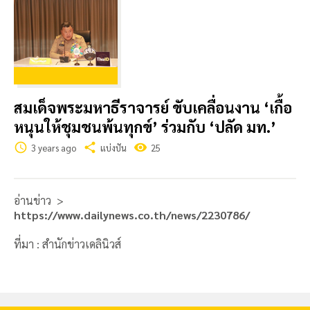
สมเด็จพระมหาธีราจารย์ ขับเคลื่อนงาน ‘เกื้อ
หนุนให้ชุมชนพ้นทุกข์’ ร่วมกับ ‘ปลัด มท.’
schedule
share
visibility
3 years ago
แบ่งปัน
25
อ่านข่าว >
https://www.dailynews.co.th/news/2230786/
ที่มา : สำนักข่าวเดลินิวส์