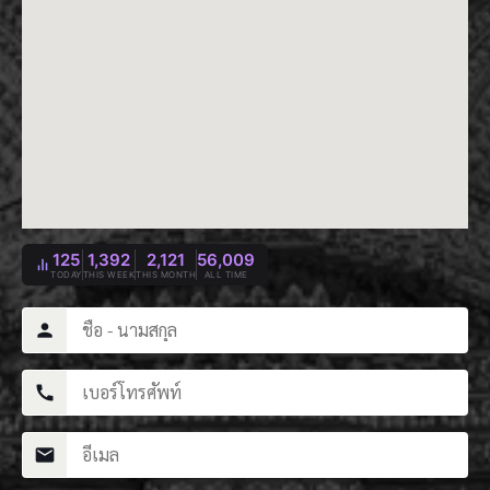
125
1,392
2,121
56,009
TODAY
THIS WEEK
THIS MONTH
ALL TIME
person
call
mail