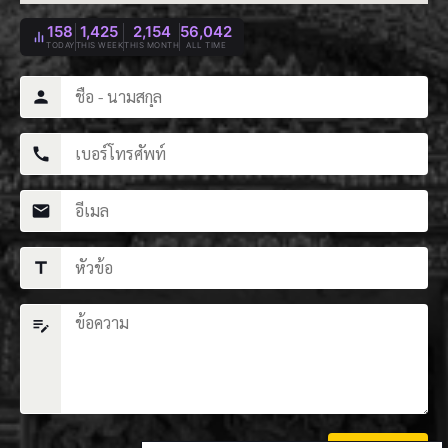
158
1,425
2,154
56,042
TODAY
THIS WEEK
THIS MONTH
ALL TIME
person
call
mail
title
edit_note