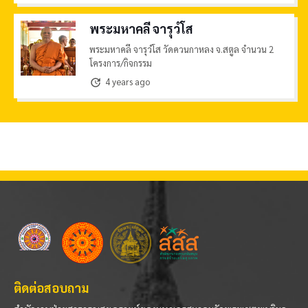
พระมหาคลี จารุวํโส
พระมหาคลี จารุวํโส วัดควนกาหลง จ.สตูล จำนวน 2
โครงการ/กิจกรรม
4 years ago
update
ติดต่อสอบถาม