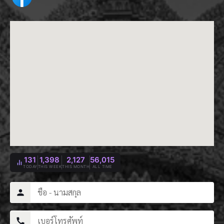
131
1,398
2,127
56,015
TODAY
THIS WEEK
THIS MONTH
ALL TIME
person
call