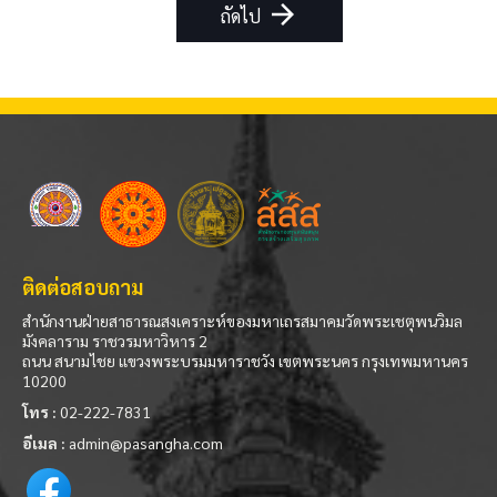
arrow_forward
ถัดไป
ติดต่อสอบถาม
สำนักงานฝ่ายสาธารณสงเคราะห์ของมหาเถรสมาคมวัดพระเชตุพนวิมล
มังคลาราม ราชวรมหาวิหาร 2
ถนน สนามไชย แขวงพระบรมมหาราชวัง เขตพระนคร กรุงเทพมหานคร
10200
โทร :
02-222-7831
อีเมล :
admin@pasangha.com