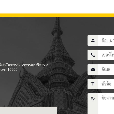
person
call
ิมลมังคลาราม ราชวรมหาวิหาร 2
านคร 10200
mail
title
edit_note