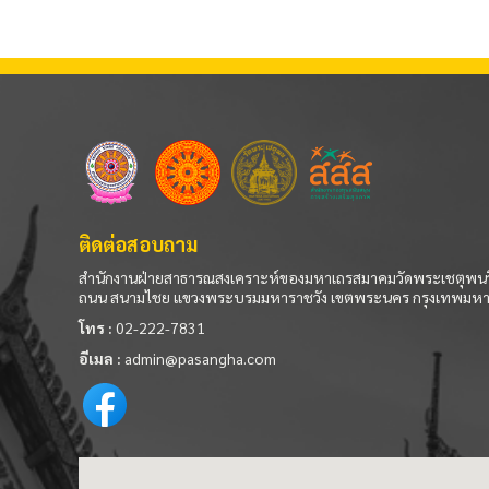
ติดต่อสอบถาม
สำนักงานฝ่ายสาธารณสงเคราะห์ของมหาเถรสมาคมวัดพระเชตุพนว
ถนน สนามไชย แขวงพระบรมมหาราชวัง เขตพระนคร กรุงเทพมห
โทร :
02-222-7831
อีเมล :
admin@pasangha.com