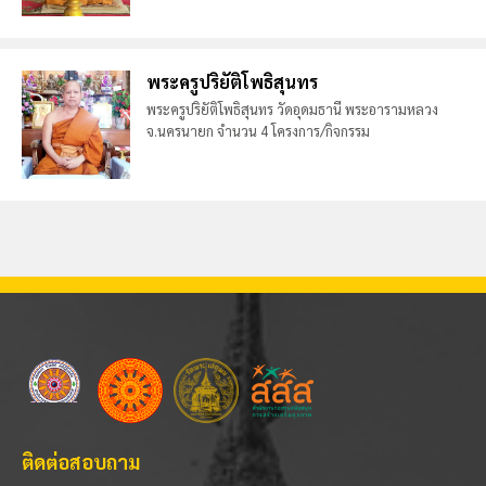
พระครูปริยัติโพธิสุนทร
พระครูปริยัติโพธิสุนทร วัดอุดมธานี พระอารามหลวง
จ.นครนายก จำนวน 4 โครงการ/กิจกรรม
ติดต่อสอบถาม