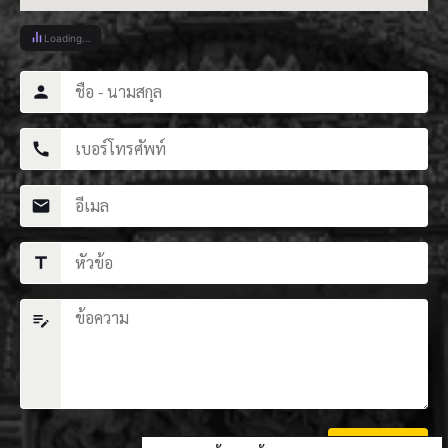
Loading...
person
call
mail
title
edit_note
ส่งข้อความ