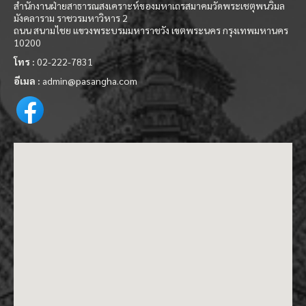
สำนักงานฝ่ายสาธารณสงเคราะห์ของมหาเถรสมาคมวัดพระเชตุพนวิมล
มังคลาราม ราชวรมหาวิหาร 2
ถนน สนามไชย แขวงพระบรมมหาราชวัง เขตพระนคร กรุงเทพมหานคร
10200
โทร :
02-222-7831
อีเมล :
admin@pasangha.com