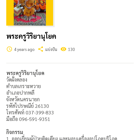
พระครูวิริยานุโยค
schedule
share
visibility
4 years ago
แบ่งปัน
130
พระครูวิริยานุโยค
วัดฝั่งคลอง
ตำบลเกราะหวาย
อำเภอปากพลี
จังหวัดนครนายก
รหัสไปรษณีย์ 26130
โทรศัพท์ 037-399-833
มือถือ 096-591-9351
กิจกรรม
1. ออกเยี่ยมผู้ป่วยติดเตียง และมอบเครื่องอุปโภคบริโภค