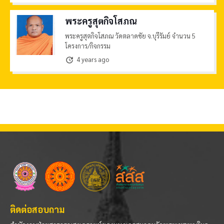
พระครูสุตกิจโสภณ
พระครูสุตกิจโสภณ วัดตลาดชัย จ.บุรีรัมย์ จำนวน 5
โครงการ/กิจกรรม
4 years ago
update
ติดต่อสอบถาม