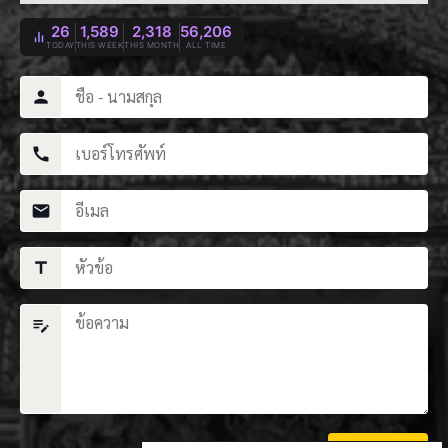
26
1,589
2,318
56,206
TODAY
THIS WEEK
THIS MONTH
ALL TIME
person
call
mail
title
edit_note