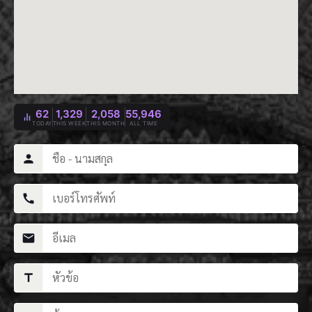
62
1,329
2,058
55,946
TODAY
THIS WEEK
THIS MONTH
ALL TIME
person
call
mail
title