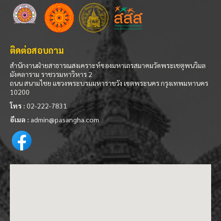
ติดต่อสอบถาม
สำนักงานฝ่ายสาธารณสงเคราะห์ของมหาเถรสมาคมวัดพระเชตุพนวิมล
มังคลาราม ราชวรมหาวิหาร 2
ถนน สนามไชย แขวงพระบรมมหาราชวัง เขตพระนคร กรุงเทพมหานคร
10200
โทร :
02-222-7831
อีเมล :
admin@pasangha.com