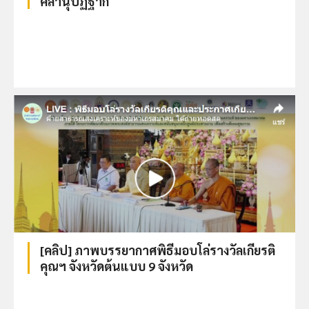
คิลานุปัฏฐาก
[คลิป] ภาพบรรยากาศพิธีมอบโล่รางวัลเกียรติ
คุณฯ จังหวัดต้นแบบ 9 จังหวัด