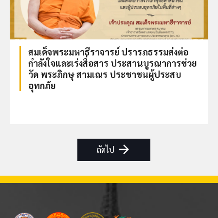
สมเด็จพระมหาธีราจารย์ ปรารภธรรมส่งต่อ
กำลังใจและเร่งสื่อสาร ประสานบูรณาการช่วย
วัด พระภิกษุ สามเณร ประชาชนผู้ประสบ
อุทกภัย
arrow_forward
ถัดไป