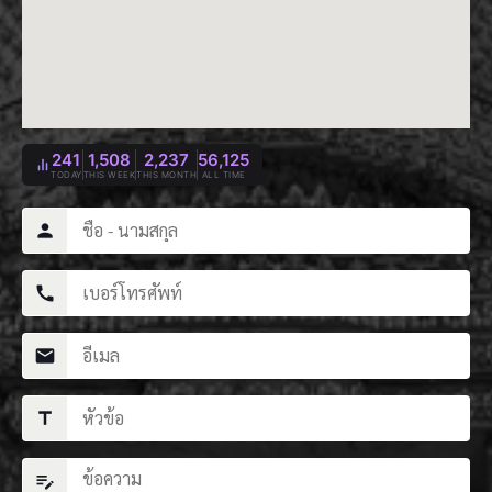
241
1,508
2,237
56,125
TODAY
THIS WEEK
THIS MONTH
ALL TIME
person
call
mail
title
edit_note