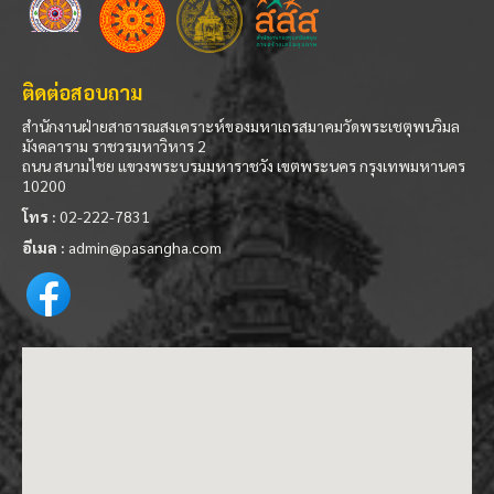
ติดต่อสอบถาม
สำนักงานฝ่ายสาธารณสงเคราะห์ของมหาเถรสมาคมวัดพระเชตุพนวิมล
มังคลาราม ราชวรมหาวิหาร 2
ถนน สนามไชย แขวงพระบรมมหาราชวัง เขตพระนคร กรุงเทพมหานคร
10200
โทร :
02-222-7831
อีเมล :
admin@pasangha.com