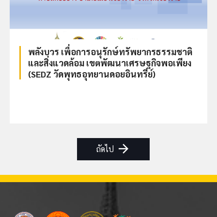
พลังบวร เพื่อการอนุรักษ์ทรัพยากรธรรมชาติ
และสิ่งแวดล้อม เขตพัฒนาเศรษฐกิจพอเพียง
(SEDZ วัดพุทธอุทยานดอยอินทรีย์)
arrow_forward
ถัดไป