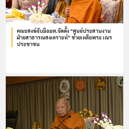
คณะสงฆ์จับมือมท.จัดตั้ง “ศูนย์ประสานงาน
ฝ่ายสาธารณสงเคราะห์” ช่วยเหลือพระ เณร
ประชาชน