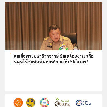
สมเด็จพระมหาธีราจารย์ ขับเคลื่อนงาน ‘เกื้อ
หนุนให้ชุมชนพ้นทุกข์’ ร่วมกับ ‘ปลัด มท.’