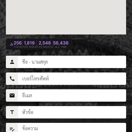
256
1,819
2,548
56,436
TODAY
THIS WEEK
THIS MONTH
ALL TIME
person
call
mail
title
edit_note