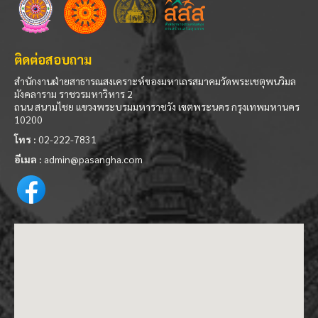
ติดต่อสอบถาม
สำนักงานฝ่ายสาธารณสงเคราะห์ของมหาเถรสมาคมวัดพระเชตุพนวิมล
มังคลาราม ราชวรมหาวิหาร 2
ถนน สนามไชย แขวงพระบรมมหาราชวัง เขตพระนคร กรุงเทพมหานคร
10200
โทร :
02-222-7831
อีเมล :
admin@pasangha.com