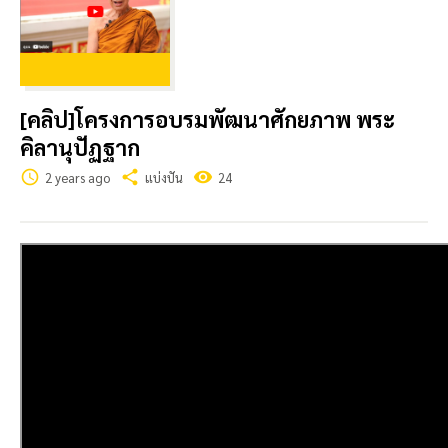
[คลิป]โครงการอบรมพัฒนาศักยภาพ พระ
คิลานุปัฏฐาก
schedule
share
visibility
2 years ago
แบ่งปัน
24